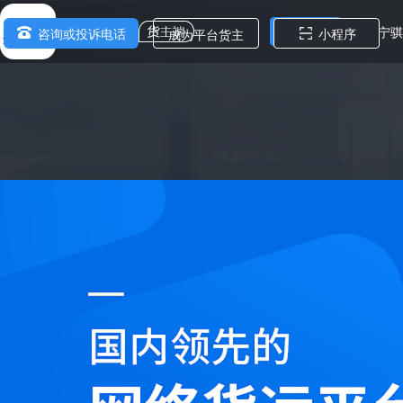
【辽宁骐
骐盛物流
公告
【辽宁骐
小程序
成为平台货主
咨询或投诉电话
油价运价
油价运价
油价运价
油价运价
【辽宁骐
【辽宁骐
油价运价
油价运价
油价运价
油价运价